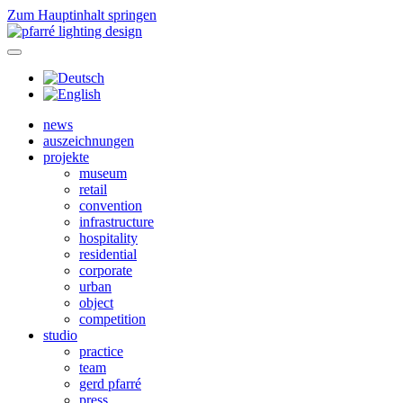
Zum Hauptinhalt springen
news
auszeichnungen
projekte
museum
retail
convention
infrastructure
hospitality
residential
corporate
urban
object
competition
studio
practice
team
gerd pfarré
press