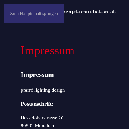
news
auszeichnungen
projekte
studio
kontakt
Zum Hauptinhalt springen
Impressum
Impressum
pfarré lighting design
Postanschrift:
Hesseloherstrasse 20
80802 München